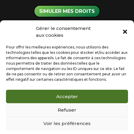
SIMULER MES DROITS
Gérer le consentement
aux cookies
Mon Accompagnateur Renov’
Audit énergétique
Pour offrir les meilleures expériences, nous utilisons des
technologies telles que les cookies pour stocker et/ou accéder aux
Diagnostic Immobilier
informations des appareils. Le fait de consentir à ces technologies
L’Actu énergétique
nous permettra de traiter des données telles que le
comportement de navigation ou les ID uniques sur ce site. Le fait
FAQ
de ne pas consentir ou de retirer son consentement peut avoir un
effet négatif sur certaines caractéristiques et fonctions.
Accepter
Mentions légales
Politique de confidentialité
Refuser
Politique de cookies (UE)
Voir les préférences