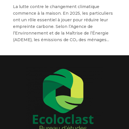
La lutte contre le changement climatique
commence à la maison. En 2025, les particuliers
ont un rôle essentiel à jouer pour réduire leur
empreinte carbone. Selon l’Agence de
l’Environnement et de la Maîtrise de l’Énergie
(ADEME), les émissions de CO₂ des ménages...